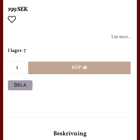
199 SEK
Lägg till i favoritlistan
Läs mer...
I lager: 7
KÖP
DELA
Beskrivning