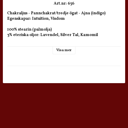
Art.nr: 636
Chakraljus - Pannchakrat/tredje ögat - Ajna (indigo)

Egenskapar: Intuition, Visdom

100% stearin (palmolja) 

3% eteriska oljor: Lavendel, Silver Tal, Kamomil

Brinntid: ca 80-100 timmar

Visa mer
Storlek: 21 cm högt

Vikt: ca 750g

Pris per styck.

Levereras i en vacker färgglad giftbox med förklaringar i 3 
lanquages​​: engelska, tyska och holländska. 

Stearin eller palm vax är en förnybar resurs, som alltid kan 
återplanteras. Den har en ren och rökfri ljus brinnande, 
ingen svart eld och rök och ingen restprodukt (brännskador 
på slutet). 

Ingen metall-bly eller zink-innehåll med en ren 
bomullsveke.