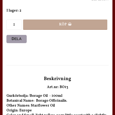
I lager: 2
KÖP
DELA
Beskrivning
Art.nr: BO13
Gurkörtsolja /Borage Oil  - 100ml

Botanical Name:  Borago Officinalis.

Other Names: Starflower Oil

Origin: Europe
