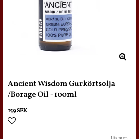
Ancient Wisdom Gurkörtsolja
/Borage Oil - 100ml
159 SEK
Lägg till i favoritlistan
Läs mer...