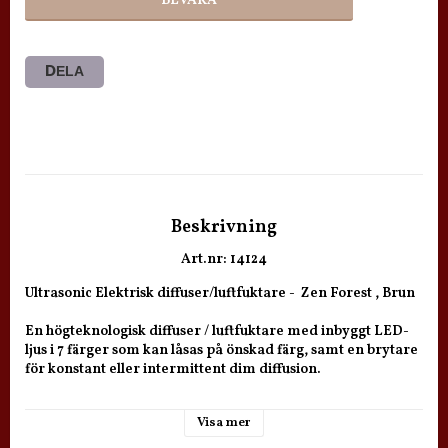
BEVAKA
DELA
Beskrivning
Art.nr: 14124
Ultrasonic Elektrisk diffuser/luftfuktare -  Zen Forest , Brun

En högteknologisk diffuser / luftfuktare med inbyggt LED-
ljus i 7 färger som kan låsas på önskad färg, samt en brytare 
för konstant eller intermittent dim diffusion.

Tankstorlek:  200ml vatten

Visa mer
Storlek: 9,3x15,7

Vikt gram: 250
