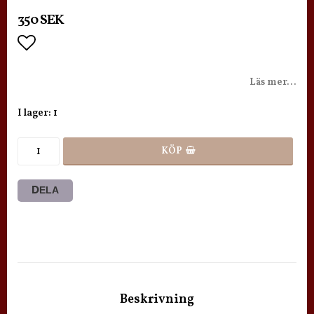
350 SEK
Lägg till i favoritlistan
Läs mer...
I lager: 1
KÖP
DELA
Beskrivning