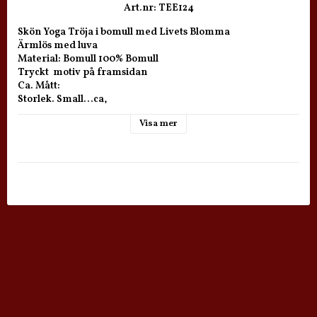
Art.nr: TEE124
Skön Yoga Tröja i bomull med Livets Blomma

Ärmlös med luva

Material: Bomull 100% Bomull

Tryckt  motiv på framsidan

Ca. Mått: 

Storlek. Small...ca, 

Visa mer
Bredd Bröst: ca 51 cm 
