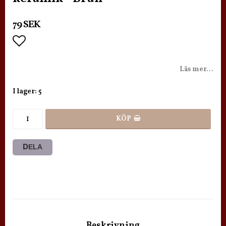
79 SEK
Lägg till i favoritlistan
Läs mer...
I lager: 5
KÖP
DELA
Beskrivning