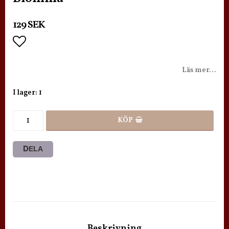
129 SEK
Lägg till i favoritlistan
Läs mer...
I lager: 1
KÖP
DELA
Beskrivning