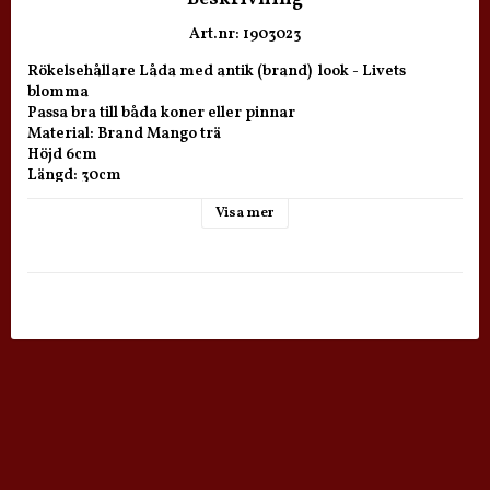
Art.nr: 1903023
Rökelsehållare Låda med antik (brand)  look - Livets 
blomma 

Passa bra till båda koner eller pinnar

Material: Brand Mango trä  

Höjd 6cm 

Längd: 30cm

Djup 5cm

Visa mer
*Rökselse ingår ej.

*Låda ska hållas öppen när du elda rökelse, annars är den 
en bränn risk.