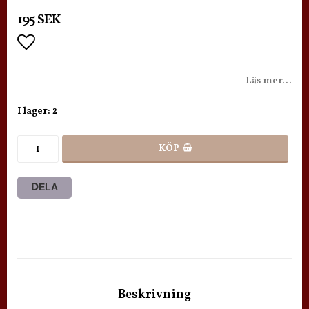
195 SEK
Lägg till i favoritlistan
Läs mer...
I lager: 2
KÖP
DELA
Beskrivning