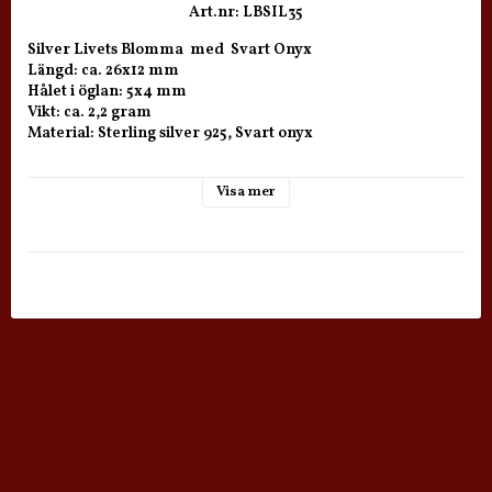
Art.nr: LBSIL35
Silver Livets Blomma  med  Svart Onyx

Längd: ca. 26x12 mm

Hålet i öglan: 5x4 mm

Vikt: ca. 2,2 gram

Material: Sterling silver 925, Svart onyx

Svart Onyx

Visa mer
Svart onyx har en grundande och balanserande jordenergi 
som resonerar främst med rot- och sakralchakra. Den 
öppnar också upp för kontakt med jordchakrat, ibland 
kallat jordstjärnan, som är planetens eget chakra.  Svart 
onyx är en mjuk och omvårdande sten som hjälper själen 
hitta sin plats på det fysiska planet, och komma till ro i den 
fysiska kroppen. Den främjar förmågan att lättare 
acceptera vår jordiska tillvaro och känna oss hemma. Den 
kan också göra oss mer bekväma med att gå in i oss själva 
och möta våra skuggsidor och våga känna känslor som vi 
eventuellt inte velat kännas vid eller förträngt. Den skyddar 
mot negativa energier och sägs även skänka även tur. Svart 
onyx är också historiskt en sten som är mycket användbar 
vid olika typer av siande och magiskt arbete, både för att 
främja förmågor och för att beskydda utövaren under 