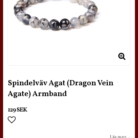
Spindelväv Agat (Dragon Vein
Agate) Armband
129 SEK
Lägg till i favoritlistan
Läs mer...