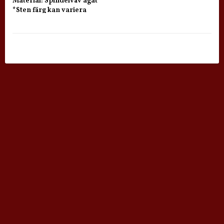
Material: Spindelväv agat 

*Sten färg kan variera