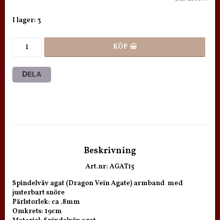
I lager: 3
KÖP
DELA
Beskrivning
Art.nr: AGAT15
Spindelväv agat (Dragon Vein Agate) armband  med 
justerbart snöre

Pärlstorlek: ca .8mm

Omkrets: 19cm  
