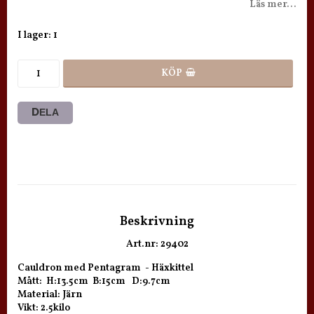
Läs mer...
I lager: 1
KÖP
DELA
Beskrivning
Art.nr: 29402
Cauldron med Pentagram  - Häxkittel

Mått:  H:13.5cm  B:15cm   D:9.7cm

Material: Järn

Vikt: 2.5kilo
