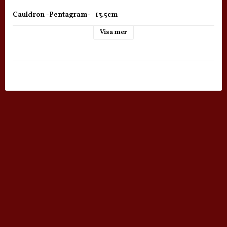
Cauldron -Pentagram-   13.5cm

The Cauldron is used for rituals like incense burning.

Visa mer
We advise to fill the Cauldron with silver sand for charcoal 
burning, and it is very useful for burning any kind of 
incense.

The Cauldron is very stable on 3 legs.

 Specifications: 

Cast iron with handle, black.